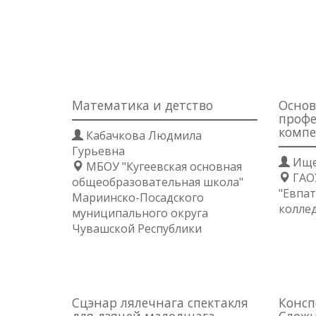
Математика и детство
Основ
профе
компе
Кабачкова Людмила
Гурьевна
Ище
МБОУ "Кугеевская основная
ГАО
общеобразовательная школа"
"Евпа
Мариинско-Посадского
колле
муниципального округа
Чувашской Республики
Сцэнар лялечнага спектакля
Конспе