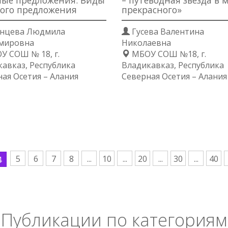
ые предложения. Виды
– путеводная звезда в 
ого предложения
прекрасного»
нцева Людмила
Гусева Валентина
мировна
Николаевна
 СОШ № 18, г.
МБОУ СОШ №18, г.
авказ, Республика
Владикавказ, Республика
ая Осетия – Алания
Северная Осетия – Алания
5
6
7
8
...
10
...
20
...
30
...
40
4
Публикации по категориям