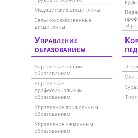
куль
Медицинские дисциплины
Педа
проф
Сельскохозяйственные
обра
дисциплины
Управление
Кор
образованием
пед
Управление общим
Лого
образованием
Олиг
Управление
Сурд
профессиональным
образованием
Тифл
Управление дошкольным
образованием
Управление начальным
образованием