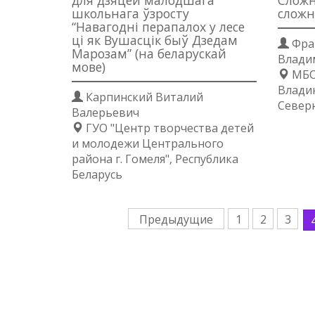
для дзяцей малодшага
Сложн
школьнага ўзросту
сложн
“Навагодні перапалох у лесе
ці як Вушасцік быў Дзедам
Фра
Марозам” (на беларускай
Влади
мове)
МБОУ
Владик
Карпинский Виталий
Северн
Валерьевич
ГУО "Центр творчества детей
и молодежи Центрального
района г. Гомеля", Республика
Беларусь
Предыдущие
1
2
3