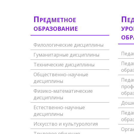
Предметное
Пед
образование
уро
обр
Филологические дисциплины
Педа
Гуманитарные дисциплины
Педаг
Технические дисциплины
обра
Общественно-научные
Педа
дисциплины
проф
Физико-математические
обра
дисциплины
Дошк
Естественно-научные
Педа
дисциплины
обра
Искусство и культурология
Орга
Трудовое обучение