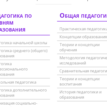
агогика по
Общая педагоги
вням
азования
Практическая педагогик
Концепции образования
гогика начальной школы
Теории и концепции
обучения
огика среднего (общего)
зования
Методология педагогиче
исследований
гогика
ессионального
Сравнительная педагоги
зования
Теории и концепции
ольная педагогика
воспитания
гогика дополнительного
История педагогики и
зования
образования
низация социально-