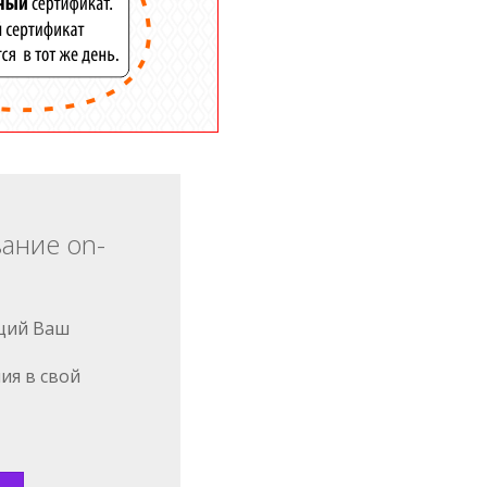
вание on-
щий Ваш
ия в свой