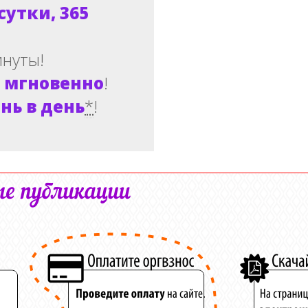
сутки, 365
нуты!
-
мгновенно
!
нь в день
*
!