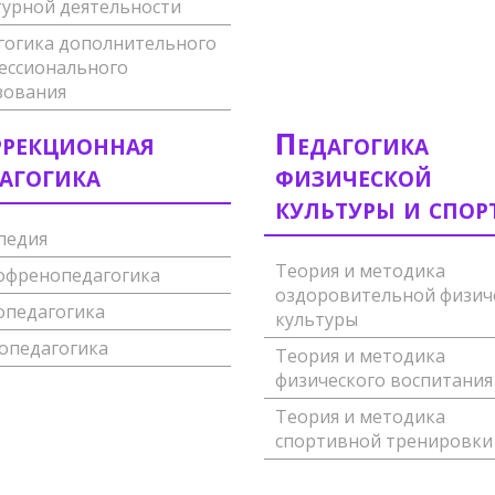
турной деятельности
гогика дополнительного
ессионального
зования
рекционная
Педагогика
агогика
физической
культуры и спор
педия
Теория и методика
офренопедагогика
оздоровительной физич
опедагогика
культуры
опедагогика
Теория и методика
физического воспитания
Теория и методика
спортивной тренировки