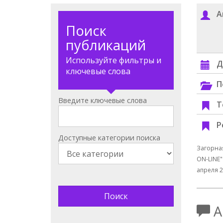
А
Поиск
публикаций
Используйте фильтры и
Д
ключевые слова
П
Введите ключевые слова
Т
Р
Доступные категории поиска
Загорная
ON-LINE"
апреля 20
А