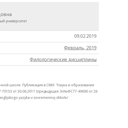
довна
ый университет
09.02.2019
Февраль, 2019
Филологические дисциплины
нной школе. Публикация в СМИ: "Наука и образование
7-70153 от 30.06.2017 (предыдущее Эл№ФC77-49690 от 26
-anglijskogo-yazyka-v-sovremennoj-shkole/