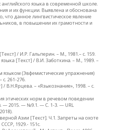
 английского языка в современной школе.
ия и их функции. Выявлена и обоснована
, что данное лингвистическое явление
льников, в повышении их грамотности и
ст] / И.Р. Гальперин. – М., 1981.– с. 159.
ыка [Текст] / В.И. Заботкина. – М., 1989. –
им языком (Эвфемистические упражнения)
 с. 261-276.
/ В.Н.Ярцева. – «Языкознание», 1998. – с.
ия этических норм в речевом поведении
— 2015. — №9.1. — С. 1-3. — URL
2018).
верной Азии [Текст]. Ч.1. Запреты на охоте
СССР, 1929.- 151с.