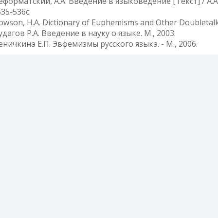
еформатский, А.А. Введение в языковедение [Текст] / А.А.
535-536с.
owson, H.A. Dictionary of Euphemisms and Other Doubletalk
удагов Р.А. Введение в науку о языке. М., 2003.
еничкина Е.П. Эвфемизмы русского языка. - М., 2006.