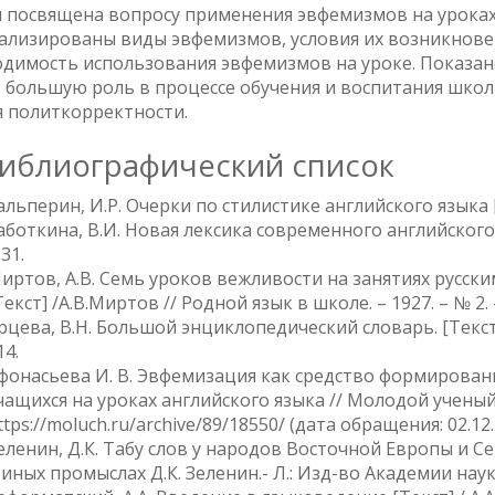
 посвящена вопросу применения эвфемизмов на уроках
лизированы виды эвфемизмов, условия их возникновен
димость использования эвфемизмов на уроке. Показано
 большую роль в процессе обучения и воспитания шко
я политкорректности.
иблиографический список
альперин, И.Р. Очерки по стилистике английского языка [Тек
аботкина, В.И. Новая лексика современного английского яз
 31.
иртов, А.В. Семь уроков вежливости на занятиях русск
Текст] /А.В.Миртов // Родной язык в школе. – 1927. – № 2. –
рцева, В.Н. Большой энциклопедический словарь. [Текст] 
14.
фонасьева И. В. Эвфемизация как средство формирован
чащихся на уроках английского языка // Молодой ученый. 
ttps://moluch.ru/archive/89/18550/ (дата обращения: 02.12.
еленин, Д.К. Табу слов у народов Восточной Европы и Се
 иных промыслах Д.К. Зеленин.- Л.: Изд-во Академии наук 