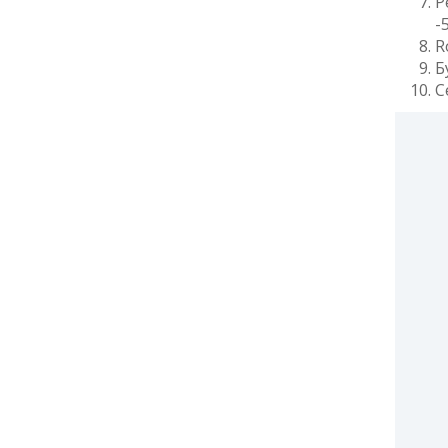
Р
-
R
Б
С