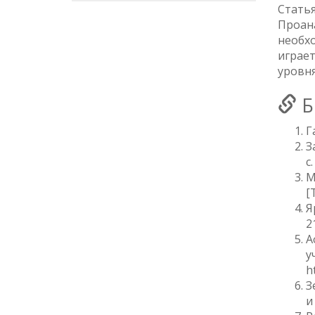
Статья
Проана
необхо
играет
уровн
Б
Г
З
с.
М
[
Я
2
А
у
h
З
и