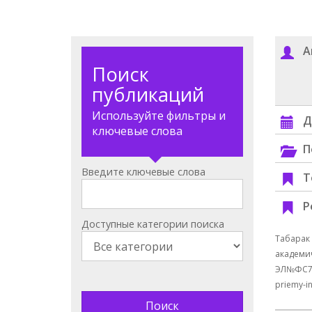
А
Поиск
публикаций
Используйте фильтры и
Д
ключевые слова
П
Введите ключевые слова
Т
Р
Доступные категории поиска
Табарак
академич
ЭЛ№ФС77-
priemy-in