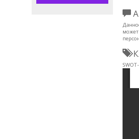
А
Данное
может
персо
К
SWOT-а