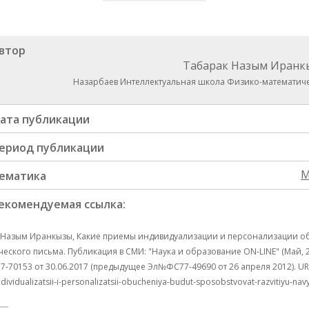
втор
Табарак Назым Иранк
Назарбаев Интеллектуальная школа Физико-математиче
ата публикации
ериод публикации
М
ематика
екомендуемая ссылка:
 Назым Иранкызы, Какие приемы индивидуализации и персонализации обу
еского письма. Публикация в СМИ: "Наука и образование ON-LINE" (Май, 20
70153 от 30.06.2017 (предыдущее Эл№ФC77-49690 от 26 апреля 2012). URL дос
dividualizatsii-i-personalizatsii-obucheniya-budut-sposobstvovat-razvitiyu-