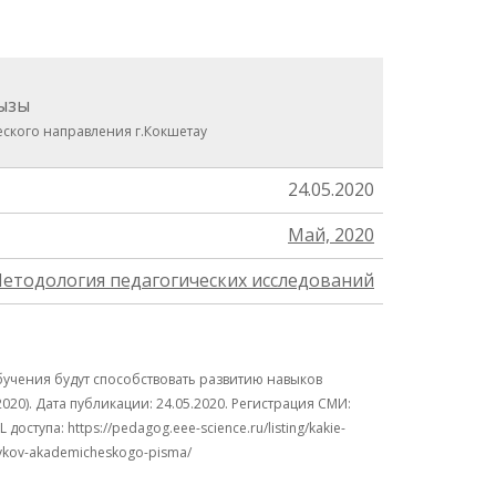
ызы
ского направления г.Кокшетау
24.05.2020
Май, 2020
етодология педагогических исследований
чения будут способствовать развитию навыков
20). Дата публикации: 24.05.2020. Регистрация СМИ:
тупа: https://pedagog.eee-science.ru/listing/kakie-
navykov-akademicheskogo-pisma/