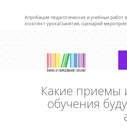
Апробация педагогических и учебных работ в
конспект урока/занятия, сценарий мероприя
Какие приемы 
обучения буд