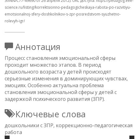
Эл№ФC77-49690 от 26 апреля 2012). URL доступа: https://pedagog.eee-
science.ru/listing/korrektsionno-pedagogicheskaya-rabota-po-razvitiyu-
emotsionalnoj-sfery-doshkolnikov-s-zpr-posredstvom-syuzhetno-
rolevyh-igr/
Аннотация
Процесс становления эмоциональной сферы
проходит множество этапов. В период
дошкольного возраста у детей происходят
серьезные изменения в доминирующих чувствах,
эмоциях. Особенно актуальна проблема
становления эмоциональной сферы у детей с
задержкой психического развития (ЗПР).
Ключевые слова
дошкольники с ЗПР, коррекционно-педагогическая
работа