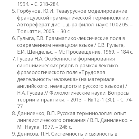
1994. – С. 218-284.
Горбунов, Ю.И. Тезаурусное моделирование
французской грамматической терминологии:
Автореферат дис. … д-ра филол. наук: 10.02.05. –
Тольятти, 2005. – 30 с.
Гулыга, Е.В. Грамматико-лексические поля в
современном немецком языке / Е.В. Гулыга,
Е.И. Шендельс. – М.: Просвещение, 1969. – 184 с.
Гусева Н.А. Особенности формирования
синонимических рядов в рамках лексико-
фразеологического поля «Трудовая
деятельность человека» (на материале
английского, немецкого и русского языков) /
Н.А. Гусева // Филологические науки. Вопросы
теории и практики. – 2013. – № 12-1 (30). – С. 74-
77.
Даниленко, В.П. Русская терминология: опыт
лингвистического описания / В.П. Даниленко. –
М.: Наука, 1977. – 246 с.
Денисов, П.Н. Системность и связность в