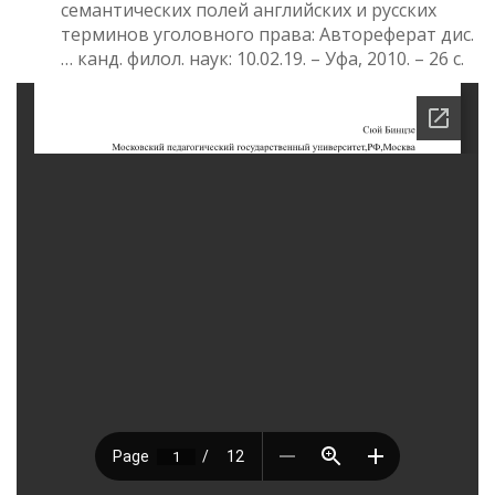
семантических полей английских и русских
терминов уголовного права: Автореферат дис.
… канд. филол. наук: 10.02.19. – Уфа, 2010. – 26 с.