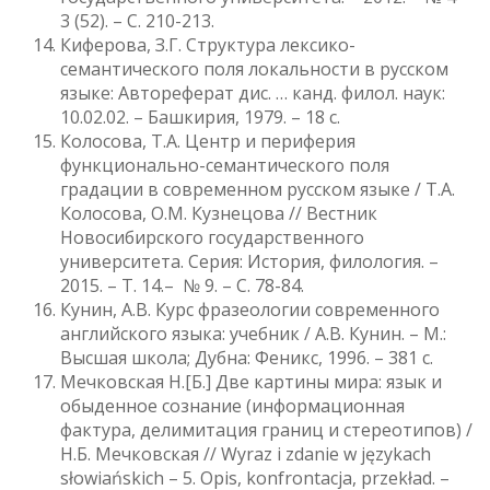
3 (52). – С. 210-213.
Киферова, З.Г. Структура лексико-
семантического поля локальности в русском
языке: Автореферат дис. … канд. филол. наук:
10.02.02. – Башкирия, 1979. – 18 с.
Колосова, Т.А. Центр и периферия
функционально-семантического поля
градации в современном русском языке / Т.А.
Колосова, О.М. Кузнецова // Вестник
Новосибирского государственного
университета. Серия: История, филология. –
2015. – Т. 14.– № 9. – С. 78-84.
Кунин, А.В. Курс фразеологии современного
английского языка: учебник / А.В. Кунин. – М.:
Высшая школа; Дубна: Феникс, 1996. – 381 с.
Мечковская Н.[Б.] Две картины мира: язык и
обыденное сознание (информационная
фактура, делимитация границ и стереотипов) /
Н.Б. Мечковская // Wyraz i zdanie w językach
słowiańskich – 5. Opis, konfrontacja, przekład. –