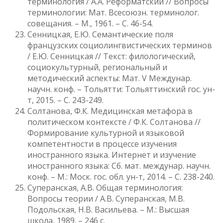
терминология / А.А. Реформатский // Вопросы
терминологии: Мат. Всесоюзн. терминолог.
совещания. – М., 1961. – С. 46-54.
Сенницкая, Е.Ю. Семантические поля
французских социолингвистических терминов
/ Е.Ю. Сенницкая // Текст: филологический,
социокультурный, региональный и
методический аспекты: Мат. V Междунар.
научн. конф. – Тольятти: Тольяттинский гос. ун-
т, 2015. – С. 243-249.
Солтанова, Ф.К. Медицинская метафора в
политическом контексте / Ф.К. Солтанова //
Формирование культурной и языковой
компетентности в процессе изучения
иностранного языка. Интернет и изучение
иностранного языка: Сб. мат. междунар. научн.
конф. – М.: Моск. гос. обл. ун-т, 2014. – С. 238-240.
Суперанская, А.В. Общая терминология:
Вопросы теории / А.В. Суперанская, М.В.
Подольская, Н.В. Васильева. – М.: Высшая
школа, 1989. – 246 с.