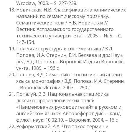
Wrocław, 2005. – S. 227-238.
Новинская, Н.В. Классификация эпонимических
названий по семантическому признаку.
Семантические поля / Н.В. Новинская //
Вестник Астраханского государственного
технического университета. – 2005. – № 5. – С.
147-154.
Полевые структуры в системе языка / З.Д.
Попова, И.А. Стернин, Е.И. Беляева и др.; Науч.
ред. З.Д. Попова. – Воронеж: Изд-во Воронеж.
ун-та, 1989. – 196 с.
Попова, З.Д. Семантико-когнитивный анализ
языка: монография / З.Д. Попова, И.А. Стернин.
– Воронеж: Истоки, 2007. – 250 с.
Поталуй, В.В. Национальная специфика
лексико-фразеологических полей
«Наименования руководителей» в русском и
английском языках: Автореферат дис. … канд.
филол. наук: 10.02.19. – Воронеж, 2004. – 16 с.
Реформатский, А.А. Что такое термин и