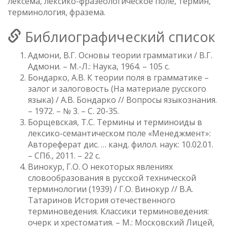
лексема, лексико-фразеологическое поле, термин,
терминология, фразема.
Библиографический список
Адмони, В.Г. Основы теории грамматики / В.Г.
Адмони. – М.-Л.: Наука, 1964. – 105 с.
Бондарко, А.В. К теории поля в грамматике –
залог и залоговость (На материале русского
языка) / А.В. Бондарко // Вопросы языкознания.
– 1972. – № 3. – С. 20-35.
Борщевская, Т.С. Термины и терминоиды в
лексико-семантическом поле «Менеджмент»:
Автореферат дис. … канд. филол. наук: 10.02.01.
– СПб., 2011. – 22 с.
Винокур, Г.О. О некоторых явлениях
словообразования в русской технической
терминологии (1939) / Г.О. Винокур // В.А.
Татаринов История отечественного
терминоведения. Классики терминоведения:
очерк и хрестоматия. – М.: Московский Лицей,