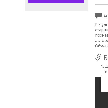
А
Резуль
старш
позна
авторо
Обучен
Б
Д
в