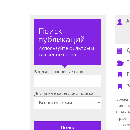
А
Поиск
публикаций
Используйте фильтры и
Д
ключевые слова
П
Введите ключевые слова
Т
Р
Доступные категории поиска
Горелен
самостоя
03.09.20
https://p
samostoy