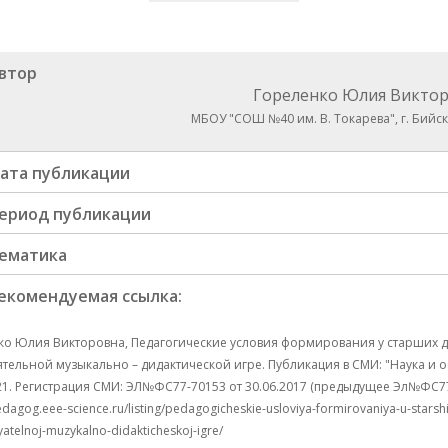
втор
Гореленко Юлия Викто
МБОУ "СОШ №40 им. В. Токарева", г. Бийск
ата публикации
ериод публикации
ематика
екомендуемая ссылка:
ко Юлия Викторовна, Педагогические условия формирования у старших д
тельной музыкально – дидактической игре. Публикация в СМИ: "Наука и об
21. Регистрация СМИ: ЭЛ№ФС77-70153 от 30.06.2017 (предыдущее Эл№ФC77-4
edagog.eee-science.ru/listing/pedagogicheskie-usloviya-formirovaniya-u-stars
atelnoj-muzykalno-didakticheskoj-igre/