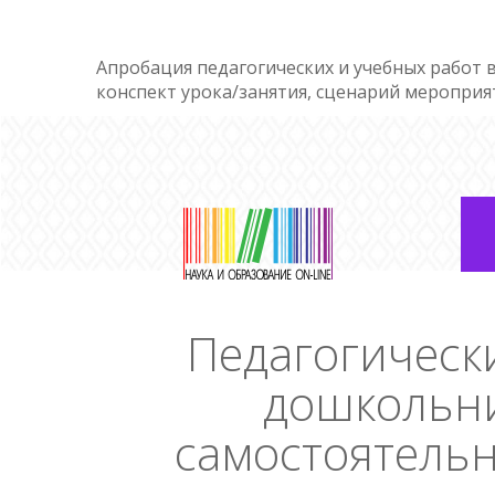
Апробация педагогических и учебных работ в
конспект урока/занятия, сценарий мероприя
Педагогическ
дошкольни
самостоятельн