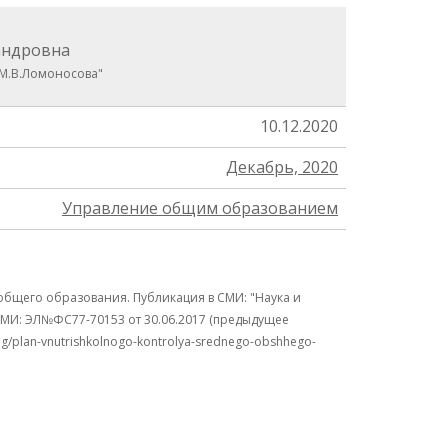
андровна
 М.В.Ломоносова"
10.12.2020
Декабрь, 2020
Управление общим образованием
бщего образования. Публикация в СМИ: "Наука и
 СМИ: ЭЛ№ФС77-70153 от 30.06.2017 (предыдущее
ing/plan-vnutrishkolnogo-kontrolya-srednego-obshhego-