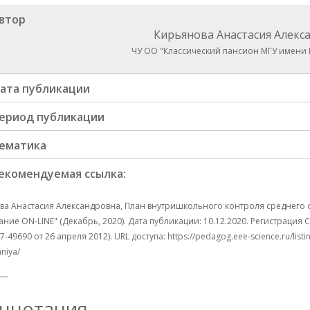
втор
Кирьянова Анастасия Алекс
ЧУ ОО "Классический пансион МГУ имени
ата публикации
ериод публикации
ематика
екомендуемая ссылка:
а Анастасия Александровна, План внутришкольного контроля среднего о
ние ON-LINE" (Декабрь, 2020). Дата публикации: 10.12.2020. Регистрация
49690 от 26 апреля 2012). URL доступа: https://pedagog.eee-science.ru/list
niya/
ннотация