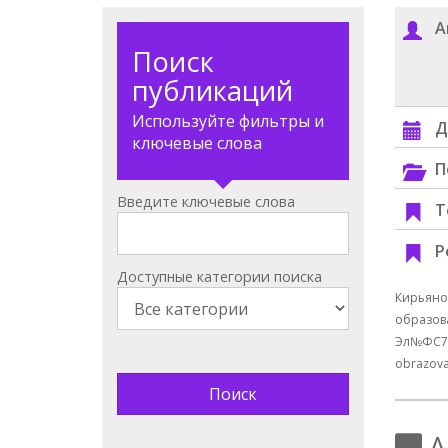
А
Поиск
публикаций
Используйте фильтры и
Д
ключевые слова
П
Введите ключевые слова
Т
Р
Доступные категории поиска
Кирьянов
образова
Эл№ФC77-
obrazova
А