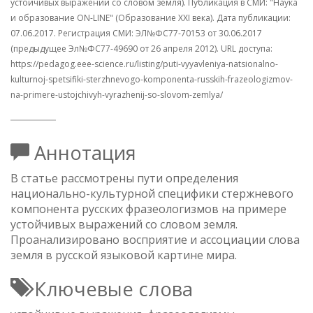
устойчивых выражений со словом земля). Публикация в СМИ: "Наука
и образование ON-LINE" (Образование XXI века). Дата публикации:
07.06.2017. Регистрация СМИ: ЭЛ№ФС77-70153 от 30.06.2017
(предыдущее Эл№ФC77-49690 от 26 апреля 2012). URL доступа:
https://pedagog.eee-science.ru/listing/puti-vyyavleniya-natsionalno-
kulturnoj-spetsifiki-sterzhnevogo-komponenta-russkih-frazeologizmov-
na-primere-ustojchivyh-vyrazhenij-so-slovom-zemlya/
Аннотация
В статье рассмотрены пути определения
национально-культурной специфики стержневого
компонента русских фразеологизмов на примере
устойчивых выражений со словом земля.
Проанализировано восприятие и ассоциации слова
земля в русской языковой картине мира.
Ключевые слова