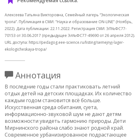
Рекомендуемая ссылка:
Алексеева Татьяна Викторовна, Семейный лагерь “Экологическая
тропа”. Публикация в СМИ: "Наука и образование ON-LINE" (Ноябрь,
2022). Дата публикации: 22.11.2022. Регистрация СМИ: ЭЛ№ФС77-
70153 от 30.06.2017 (предыдущее Эл№ФC77-49690 от 26 апреля 2012).
URL доступа: https://pedagog.eee-science.ru/listing/semejnyj-lager-
ekologicheskaya-tropa/
Аннотация
В последние годы стали практиковать летний
отдых детей на детских площадках. Их количество
каждым годом становится всё больше.
Искусственная среда обитания, суета,
информационно-звуковой шум не дают детям
возможности увидеть гармонию природы. Дети
Мирнинского района слабо знают родной край.
Современное урбанизированное подрастающее