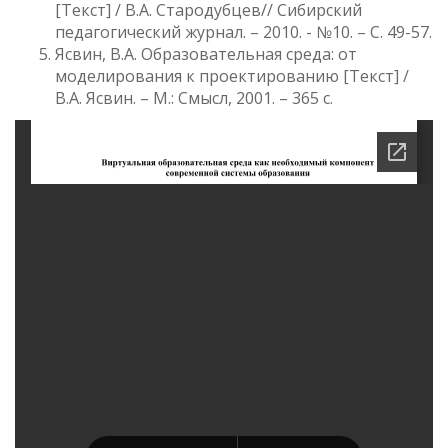
[Текст] / В.А. Стародубцев// Сибирский
педагогический журнал. – 2010. - №10. – С. 49-57.
Ясвин, В.А. Образовательная среда: от
моделирования к проектированию [Текст] /
В.А. Ясвин. – М.: Смысл, 2001. – 365 с.