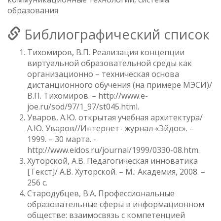
образования
Библиографический список
Тихомиров, В.П. Реализация концепции
виртуальной образовательной среды как
организационно – техническая основа
дистанционного обучения (на примере МЭСИ)/
В.П. Тихомиров. – http://www.e-
joe.ru/sod/97/1_97/st045.html.
Уваров, А.Ю. открытая учебная архитектура/
А.Ю. Уваров//Интернет- журнал «Эйдос». –
1999. – 30 марта. -
http://www.eidos.ru/journal/1999/0330-08.htm.
Хуторской, А.В. Педагогическая инноватика
[Текст]/ А.В. Хуторской. – М.: Академия, 2008. –
256 с.
Стародубцев, В.А. Профессиональные
образовательные сферы в информационном
обществе: взаимосвязь с компетенцией