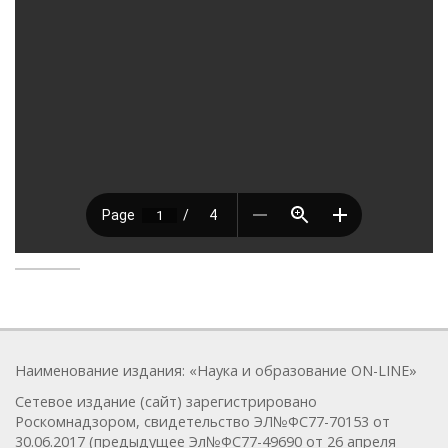
Наименование издания: «Наука и образование ON-LINE»
Сетевое издание (сайт) зарегистрировано
Роскомнадзором, свидетельство ЭЛ№ФС77-70153 от
30.06.2017 (предыдущее Эл№ФC77-49690 от 26 апреля