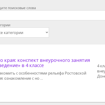
дите поисковые слова
егории
о края: конспект внеурочного занятия
едение» в 4 классе
4 кл
вне
накомить с особенностями рельефа Ростовской
Дон
ия: ознакомление с но …