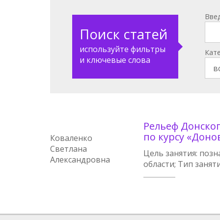
Вве
Поиск статей
используйте фильтры
Кат
и ключевые слова
Рельеф Донског
по курсу «Донов
Коваленко
Светлана
Цель занятия: поз
Александровна
области; Тип занят