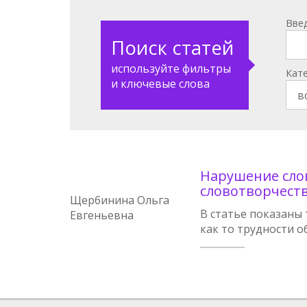
Вве
Поиск статей
используйте фильтры
Кат
и ключевые слова
Нарушение сло
словотворчест
Щербинина Ольга
В статье показаны
Евгеньевна
как то трудности 