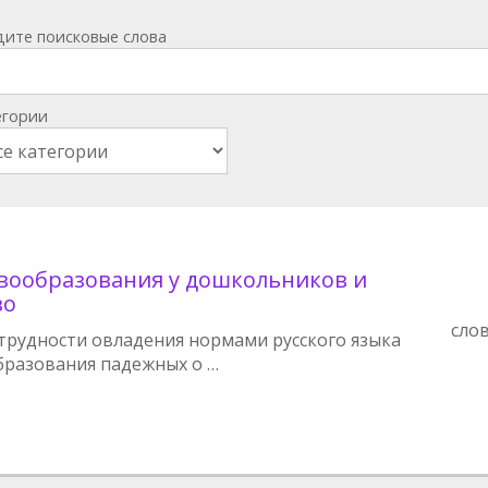
дите поисковые слова
егории
вообразования у дошкольников и
во
сло
 трудности овладения нормами русского языка
образования падежных о …