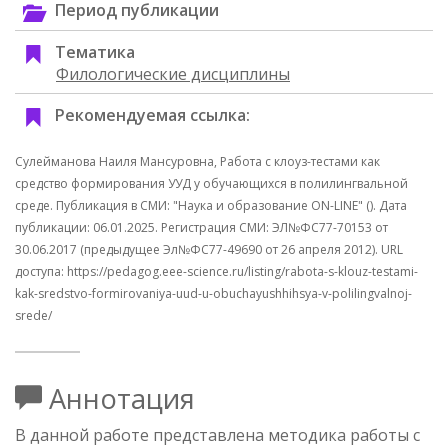
Период публикации
Тематика
Филологические дисциплины
Рекомендуемая ссылка:
Сулейманова Наиля Мансуровна, Работа с клоуз-тестами как
средство формирования УУД у обучающихся в полилингвальной
среде. Публикация в СМИ: "Наука и образование ON-LINE" (). Дата
публикации: 06.01.2025. Регистрация СМИ: ЭЛ№ФС77-70153 от
30.06.2017 (предыдущее Эл№ФC77-49690 от 26 апреля 2012). URL
доступа: https://pedagog.eee-science.ru/listing/rabota-s-klouz-testami-
kak-sredstvo-formirovaniya-uud-u-obuchayushhihsya-v-polilingvalnoj-
srede/
Аннотация
В данной работе представлена методика работы с