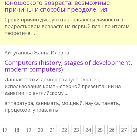
юношеского возраста: возможные
причины и способы преодоления
Среди причин дисфункциональности личности в
подростковом возрасте на первый план по итогам
теоретиче …
Айтуганова Жанна Илевна
Сomputers (history, stages of development,
modern computers)
Данная статья демонстрирует образец
использования компьютерной презентации на
занятии по английскому …
аппаратура, занимать, мощный, наука, память,
процессор, управлять
17
18
19
20
21
22
23
24
25
26
27
2