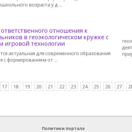
ошкольного возраста у д …
ответственного отношения к
ьников в геоэкологическом кружке с
гео
м игровой технологии
дея
ется актуальная для современного образования
при
ая с формированием от …
17
18
19
20
21
22
23
24
25
26
27
2
Политики портала