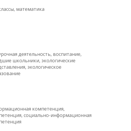
классы, математика
урочная деятельность, воспитание,
дшие школьники, экологические
дставления, экологическое
азование
ормационная компетенция,
петенция, социально-информационная
петенция