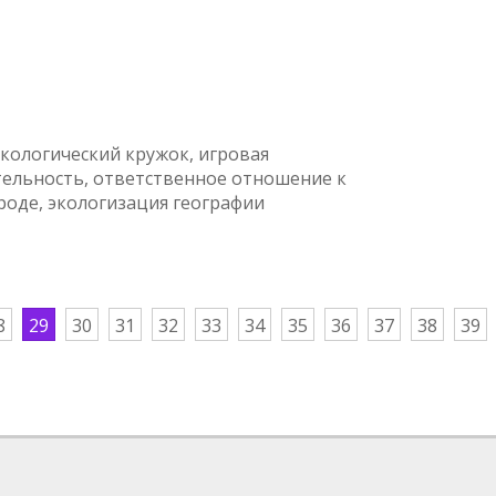
экологический кружок, игровая
тельность, ответственное отношение к
роде, экологизация географии
8
29
30
31
32
33
34
35
36
37
38
39