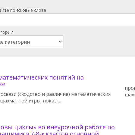
дите поисковые слова
егории
математических понятий на
ке
про
освязи (сходство и различие) математических
шах
 шахматной игры, показ …
ровы циклы» во внеурочной работе по
чащимися 7-8-х классов основной