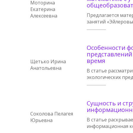
Моторина
общеобразова
Екатерина
Предлагается мате
Алексеевна
занятий «Эйлеровы
Особенности ф
представлений
время
Щетько Ирина
Анатольевна
В статье рассматр
экологических пре
Сущность и стр
информационн
Соколова Пелагея
В статье раскрывае
Юрьевна
информационная к