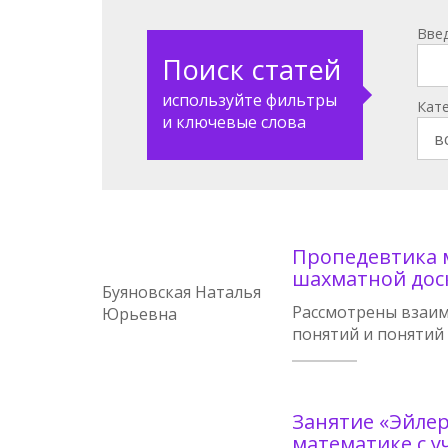
Вве
Поиск статей
используйте фильтры
Кат
и ключевые слова
Пропедевтика 
шахматной дос
Буяновская Наталья
Рассмотрены взаим
Юрьевна
понятий и понятий
Занятие «Эйле
математике с у