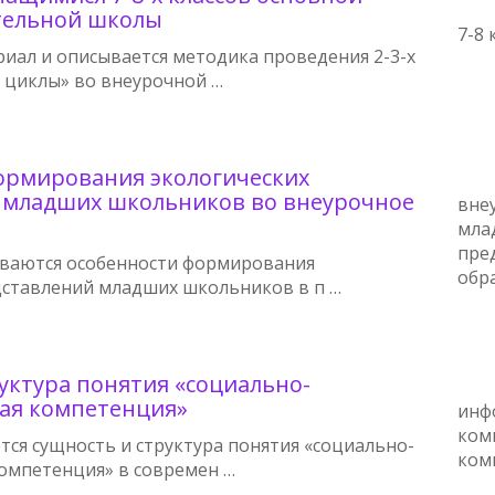
тельной школы
7-8 
риал и описывается методика проведения 2-3-х
 циклы» во внеурочной …
ормирования экологических
 младших школьников во внеурочное
вне
мла
пре
иваются особенности формирования
обр
дставлений младших школьников в п …
уктура понятия «социально-
ая компетенция»
инф
ком
тся сущность и структура понятия «социально-
ком
омпетенция» в современ …