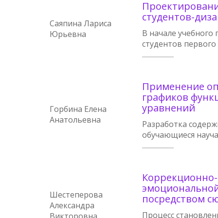
Проектировани
студентов-диза
Саяпина Лариса
В начале учебного 
Юрьевна
студентов первого 
Применение оп
графиков функ
уравнений
Горбина Елена
Анатольевна
Разработка содерж
обучающиеся науча
Коррекционно-
эмоциональной
Шестеперова
посредством сю
Александра
Процесс становлен
Викторовна