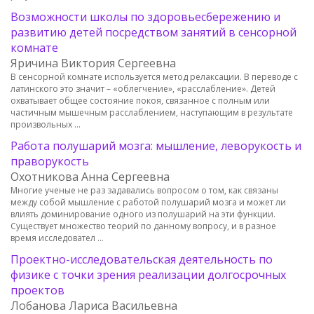
Возможности школы по здоровьесбережению и
развитию детей посредством занятий в сенсорной
комнате
Яричина Виктория Сергеевна
В сенсорной комнате используется метод релаксации. В переводе с
латинского это значит – «облегчение», «расслабление». Детей
охватывает общее состояние покоя, связанное с полным или
частичным мышечным расслаблением, наступающим в результате
произвольных …
Работа полушарий мозга: мышление, леворукость и
праворукость
Охотникова Анна Сергеевна
Многие ученые не раз задавались вопросом о том, как связаны
между собой мышление с работой полушарий мозга и может ли
влиять доминирование одного из полушарий на эти функции.
Существует множество теорий по данному вопросу, и в разное
время исследовател …
Проектно-исследовательская деятельность по
физике с точки зрения реализации долгосрочных
проектов
Лобанова Лариса Васильевна