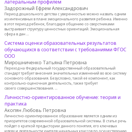
латеральным профилем
Задорожный Ефрем Александрович
Период дошкольного детства с уверенностью можно назвать одним
из интенсивных в плане эмоционального развития ребенка. Именно
в этот период ребенок, благодаря общению со сверстниками
выстраивает структуру ценностных ориентаций. Эмоциональная
сфера в дан …
Система оценки образовательных результатов
обучающихся в соответствии с требованиями ФГОС
ООО
Мирошниченко Татьяна Петровна
Переход на Федеральный государственный образовательный
стандарт требует внесения значительных изменений во всю систему
основного образования. Безусловно, такой её компонент, как
контрольно-оценочная деятельность, также требует
своего совершенствования. …
Личностно-ориентированное обучение: теория и
практика
Акопян Любовь Петровна
Личностнo-ориентированное образование является одним из
приоритетов современной образовательной системы. В статье речь
пойдет о краткой предыстории данного понятия, его ключевых
идеях и деятельности учителя начальных классов по осуществлению