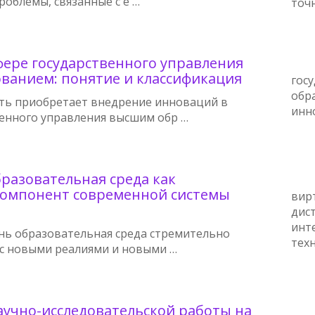
облемы, связанные с е …
точ
фере государственного управления
ванием: понятие и классификация
гос
обр
ть приобретает внедрение инноваций в
инн
венного управления высшим обр …
разовательная среда как
омпонент современной системы
вир
дис
инт
нь образовательная среда стремительно
тех
и с новыми реалиями и новыми …
аучно-исследовательской работы на