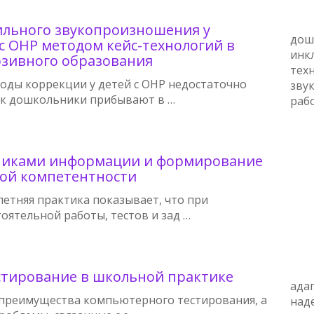
ильного звукопроизношения у
дош
с ОНР методом кейс-технологий в
инк
юзивного образования
тех
ды коррекции у детей с ОНР недостаточно
зву
ак дошкольники прибывают в …
раб
чниками информации и формирование
ой компетентности
летняя практика показывает, что при
оятельной работы, тестов и зад …
стирование в школьной практике
ада
 преимущества компьютерного тестирования, а
над