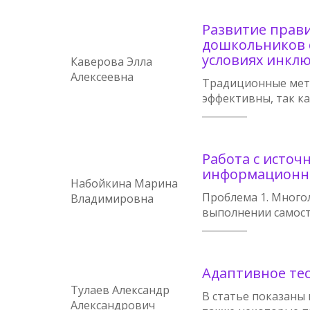
Развитие прав
дошкольников 
условиях инкл
Каверова Элла
Алексеевна
Традиционные мето
эффективны, так к
Работа с исто
информационн
Набойкина Марина
Проблема 1. Много
Владимировна
выполнении самост
Адаптивное те
Тулаев Александр
В статье показаны
Александрович