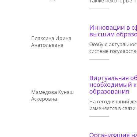
также некоторые пр
Инновации в с
высшим образо
Плаксина Ирина
Особую актуальнос
Анатольевна
системе государст
Виртуальная об
необходимый к
образования
Мамедова Кунаш
Аскеровна
На сегодняшний де
изменяется в связ
Организация н