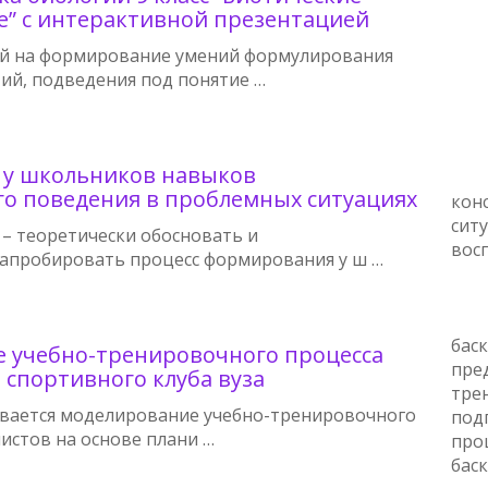
е” с интерактивной презентацией
ый на формирование умений формулирования
ий, подведения под понятие …
у школьников навыков
го поведения в проблемных ситуациях
кон
ситу
 – теоретически обосновать и
вос
апробировать процесс формирования у ш …
бас
 учебно-тренировочного процесса
пре
 спортивного клуба вуза
тре
ивается моделирование учебно-тренировочного
под
истов на основе плани …
про
бас