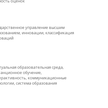
ность оценок
ударственное управление высшим
азованием, инновации, классификация
оваций
туальная образовательная среда,
танционное обучение,
ерактивность, коммуникационные
нологии, система образования