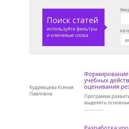
Вве
Поиск статей
используйте фильтры
Кат
и ключевые слова
Формирование 
учебных действ
оценивания ре
Кудрявцева Ксения
Павловна
Программа развити
выделить основные
Разработка уро