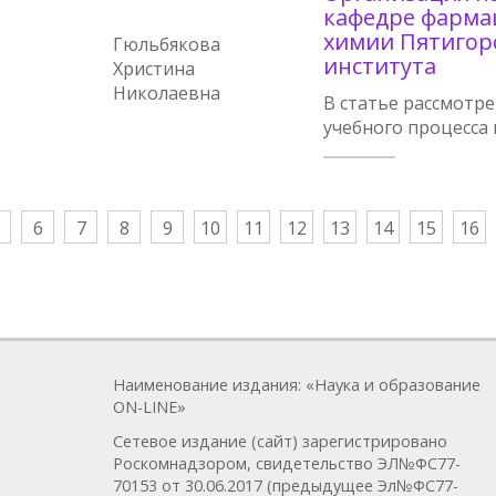
кафедре фарма
химии Пятигор
Гюльбякова
института
Христина
Николаевна
В статье рассмотр
учебного процесса
6
7
8
9
10
11
12
13
14
15
16
Наименование издания: «Наука и образование
ON-LINE»
Сетевое издание (сайт) зарегистрировано
Роскомнадзором, свидетельство ЭЛ№ФС77-
70153 от 30.06.2017 (предыдущее Эл№ФC77-