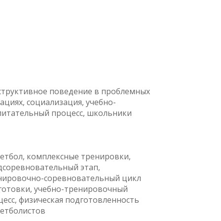
структивное поведение в проблемных
ациях, социализация, учебно-
питательный процесс, школьники
кетбол, комплексные тренировки,
дсоревновательный этап,
нировочно-соревновательный цикл
готовки, учебно-тренировочный
цесс, физическая подготовленность
кетболистов