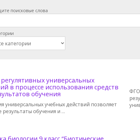
дите поисковые слова
егории
регулятивных универсальных
ий в процессе использования средств
ФГО
зультатов обучения
рез
я универсальных учебных действий позволяет
уни
 результаты обучения и …
ка биологии 9 класс “Биотические