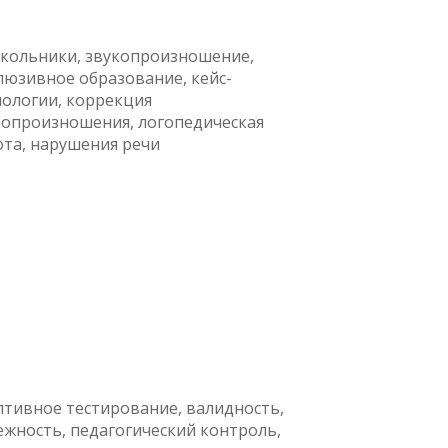
кольники, звукопроизношение,
люзивное образование, кейс-
нологии, коррекция
копроизношения, логопедическая
ота, нарушения речи
птивное тестирование, валидность,
ежность, педагогический контроль,