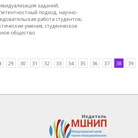
ивидуализация заданий,
петентностный подход, научно-
ледовательская работа студентов,
ктические умения, студенческое
чное общество
8
29
30
31
32
33
34
35
36
37
38
39
Издатель